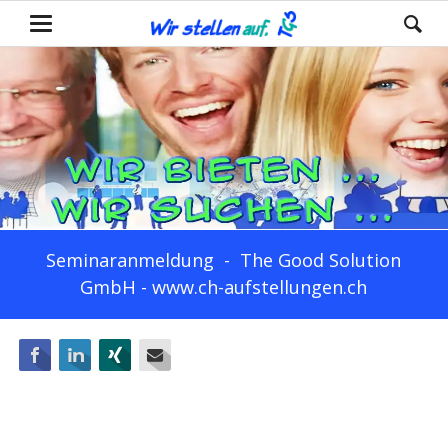
Seminaranmeldung - The Good Solution
GmbH - www.ch-aufstellungen.ch
Facebook
LinkedIn
Xing
E-mail