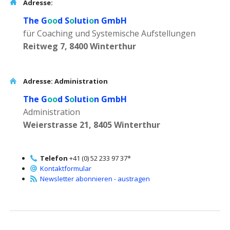
Adresse:
The G
oo
d S
o
luti
o
n GmbH
für Coaching und Systemische Aufstellungen
Reitweg 7, 8400 Winterthur
Adresse: Administration
The G
oo
d S
o
luti
o
n GmbH
Administration
Weierstrasse 21, 8405 Winterthur
Telefon
+41 (0) 52 233 97 37*
Kontaktformular
Newsletter abonnieren - austragen